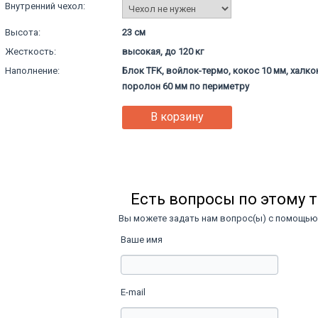
Внутренний чехол:
Высота:
23 см
Жесткость:
высокая, до 120 кг
Наполнение:
Блок TFK, войлок-термо, кокос 10 мм, халкон
поролон 60 мм по периметру
В корзину
Есть вопросы по этому 
Вы можете задать нам вопрос(ы) с помощь
Ваше имя
E-mail