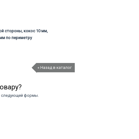
ой стороны, кокос 10 мм,
 мм по периметру
« Назад в каталог
товару?
ю следующей формы.