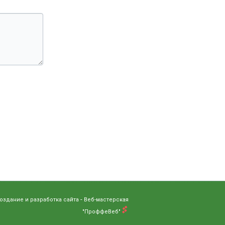
-
оздание и разработка сайта
Веб-мастерская
"ПроффеВеб"